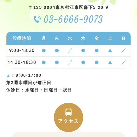
〒135-0004
東京都江東区森下5-20-9
03-6666-9073
診療時間
月
火
水
木
金
土
日
9:00-13:30
●
●
／
●
●
▲
／
14:30-18:30
●
●
／
●
●
▲
／
▲
：9:00-17:00
第2週水曜日が矯正日
休診日：水曜日・日曜日・祝日
アクセス