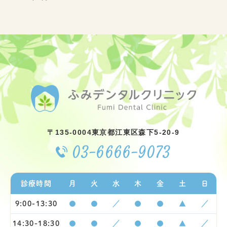
〒135-0004
東京都江東区森下5-20-9
03-6666-9073
診療時間
月
火
水
木
金
土
日
9:00-13:30
●
●
／
●
●
▲
／
14:30-18:30
●
●
／
●
●
▲
／